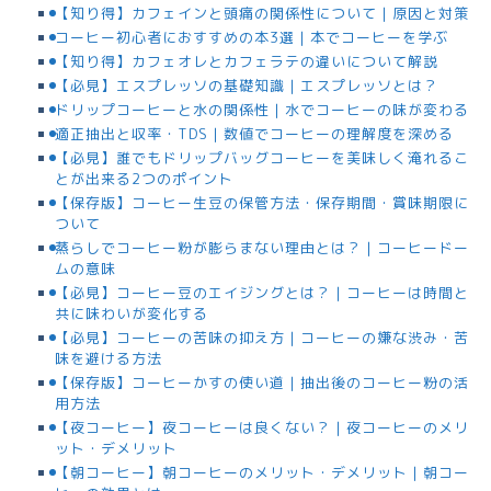
【知り得】カフェインと頭痛の関係性について｜原因と対策
コーヒー初心者におすすめの本3選｜本でコーヒーを学ぶ
【知り得】カフェオレとカフェラテの違いについて解説
【必見】エスプレッソの基礎知識｜エスプレッソとは？
ドリップコーヒーと水の関係性｜水でコーヒーの味が変わる
適正抽出と収率・TDS｜数値でコーヒーの理解度を深める
【必見】誰でもドリップバッグコーヒーを美味しく淹れるこ
とが出来る2つのポイント
【保存版】コーヒー生豆の保管方法・保存期間・賞味期限に
ついて
蒸らしでコーヒー粉が膨らまない理由とは？｜コーヒードー
ムの意味
【必見】コーヒー豆のエイジングとは？｜コーヒーは時間と
共に味わいが変化する
【必見】コーヒーの苦味の抑え方｜コーヒーの嫌な渋み・苦
味を避ける方法
【保存版】コーヒーかすの使い道｜抽出後のコーヒー粉の活
用方法
【夜コーヒー】夜コーヒーは良くない？｜夜コーヒーのメリ
ット・デメリット
【朝コーヒー】朝コーヒーのメリット・デメリット｜朝コー