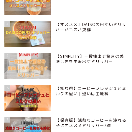
4
【オススメ】DAISOの円すいドリッ
パーがコスパ抜群
5
【SIMPLIFY】一投抽出で驚きの美
味しさを生み出すドリッパー
6
【知り得】コーヒーフレッシュとミ
ルクの違い｜違いは主原料
7
【保存版】浅煎りコーヒーを淹れる
時にオススメドリッパー3選