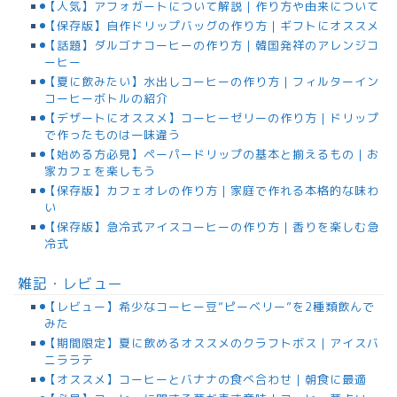
【人気】アフォガートについて解説｜作り方や由来について
【保存版】自作ドリップバッグの作り方｜ギフトにオススメ
【話題】ダルゴナコーヒーの作り方｜韓国発祥のアレンジコ
ーヒー
【夏に飲みたい】水出しコーヒーの作り方｜フィルターイン
コーヒーボトルの紹介
【デザートにオススメ】コーヒーゼリーの作り方｜ドリップ
で作ったものは一味違う
【始める方必見】ペーパードリップの基本と揃えるもの｜お
家カフェを楽しもう
【保存版】カフェオレの作り方｜家庭で作れる本格的な味わ
い
【保存版】急冷式アイスコーヒーの作り方｜香りを楽しむ急
冷式
雑記・レビュー
【レビュー】希少なコーヒー豆”ピーベリー”を2種類飲んで
みた
【期間限定】夏に飲めるオススメのクラフトボス｜アイスバ
ニララテ
【オススメ】コーヒーとバナナの食べ合わせ｜朝食に最適