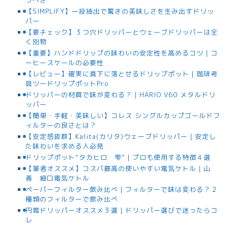
【SIMPLIFY】一投抽出で驚きの美味しさを生み出すドリッ
パー
【要チェック】３つ穴ドリッパーとウェーブドリッパーは全
く別物
【重要】ハンドドリップの味わいの安定性を高めるコツ｜コ
ーヒースケールの必要性
【レビュー】確実に真下に落とせるドリップポット｜珈琲考
具ツードリップポットPro
ドリッパーの材質で味が変わる？｜HARIO V60 メタルドリ
ッパー
【簡単・手軽・美味しい】コレス シングルカップゴールドフ
ィルターの良さとは？
【安定感抜群】Kalita(カリタ)ウェーブドリッパー｜安定し
た味わいを求める人必見
ドリップポット”タカヒロ 雫”｜プロも使用する特徴４選
【筆者オススメ】コスパ最高の使いやすい電気ケトル｜山
善 細口電気ケトル
ペーパーフィルター飲み比べ｜フィルターで味は変わる？２
種類のフィルターで飲み比べ
円錐ドリッパーオススメ３選｜ドリッパー選びで迷ったらコ
レ