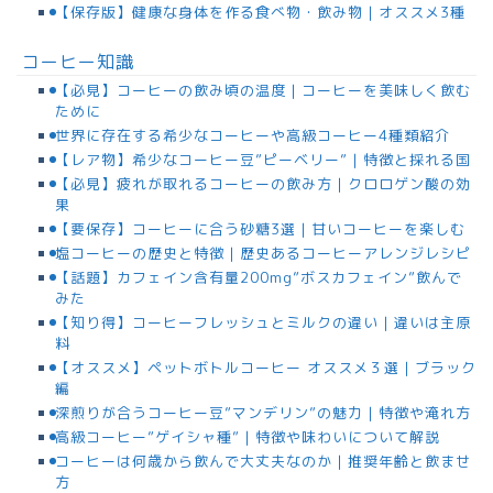
【保存版】健康な身体を作る食べ物・飲み物｜オススメ3種
コーヒー知識
【必見】コーヒーの飲み頃の温度｜コーヒーを美味しく飲む
ために
世界に存在する希少なコーヒーや高級コーヒー4種類紹介
【レア物】希少なコーヒー豆”ピーベリー”｜特徴と採れる国
【必見】疲れが取れるコーヒーの飲み方｜クロロゲン酸の効
果
【要保存】コーヒーに合う砂糖3選｜甘いコーヒーを楽しむ
塩コーヒーの歴史と特徴｜歴史あるコーヒーアレンジレシピ
【話題】カフェイン含有量200mg”ボスカフェイン”飲んで
みた
【知り得】コーヒーフレッシュとミルクの違い｜違いは主原
料
【オススメ】ペットボトルコーヒー オススメ３選｜ブラック
編
深煎りが合うコーヒー豆”マンデリン”の魅力｜特徴や淹れ方
高級コーヒー”ゲイシャ種”｜特徴や味わいについて解説
コーヒーは何歳から飲んで大丈夫なのか｜推奨年齢と飲ませ
方