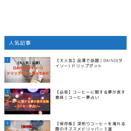
人気記事
1
【大人気】品薄で話題｜DAISO(ダ
イソー) ドリップポット
2
【必見】コーヒーに関する夢が表す
意味｜コーヒー夢占い
3
【保存版】深煎りコーヒーを淹れる
際のオススメドリッパー３選