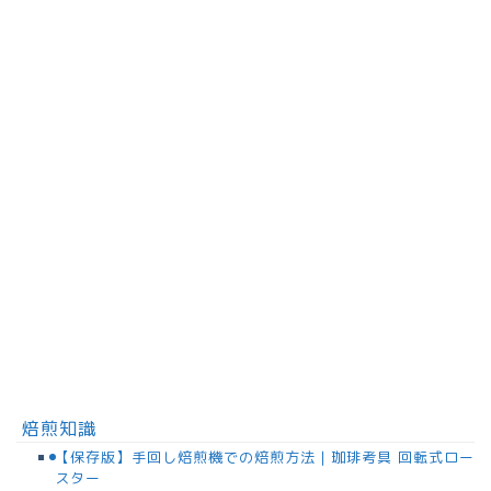
焙煎知識
【保存版】手回し焙煎機での焙煎方法｜珈琲考具 回転式ロー
スター