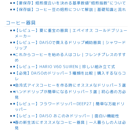
【要保存】焙煎度合いを決める基準数値”焙煎指数”について
【保存版】コーヒー豆の焙煎について解説｜基礎知識と流れ
コーヒー器具
【レビュー】夏に重宝の器具｜エペイオス コールドブリュー
メーカー
【レビュー】DAISOで買えるドリップ補助器具｜シャワード
リップ
これからコーヒーを始める人はコレ｜フレンチプレスのすす
め
【レビュー】HARIO V60 SUIREN｜珍しい組み立て式
【必見】DAISOのドリッパー３種類を比較｜購入するならコ
レ
急冷式アイスコーヒーを作る時にオススメなドリッパー３選
ハンドドリップが簡単になるドリッパー３選｜初心者の方必
見
【レビュー】フラワードリッパーDEEP27｜簡単な万能ドリ
ッパー
【レビュー】DAISO おこのみドリッパー｜面白い機能性
春の新生活にオススメなコーヒー器具｜一人暮らしの人は必
見