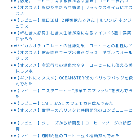
【必見】コーヒーに関する夢が表す意味｜コーヒー夢占い
【オススメ】お香がもたらす効果｜リラックスタイムにオス
スメ
【レビュー】堀口珈琲 ２種類飲んでみた｜ルワンダ ホンジ
ュラス
【新社会人必見】社会人生活が楽になるマインド5選｜気楽
にやろう
ハイカカオチョコレートの健康効果｜コーヒーとの相性は？
【オススメ】飲み頃をキープ出来るグラス｜ダブルウォール
グラス
【オススメ】今流行りの温泉水９９｜コーヒーにも使える美
味しい水
【ギフトにオススメ】OCEAN&TERREのドリップバッグを飲
んでみた
【レビュー】コスタコーヒー”抹茶エスプレッソ”を飲んでみ
た
【レビュー】CAFE BASE カフェモカを飲んでみた
【オススメ】世界一のバリスタと共同開発のコンビニコーヒ
ー
【レビュー】タリーズから新商品｜コーヒー×ソーダの新感
覚
【レビュー】珈琲問屋のコーヒー豆３種類飲んでみた