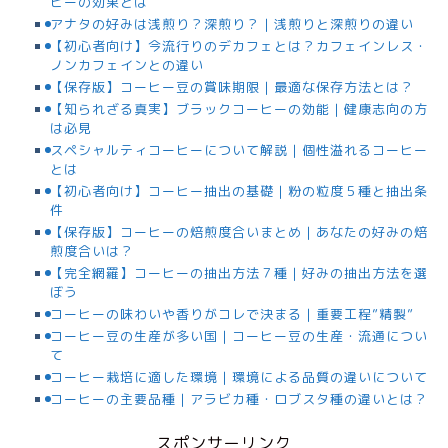
ヒーの効果とは
アナタの好みは浅煎り？深煎り？｜浅煎りと深煎りの違い
【初心者向け】今流行りのデカフェとは？カフェインレス・
ノンカフェインとの違い
【保存版】コーヒー豆の賞味期限｜最適な保存方法とは？
【知られざる真実】ブラックコーヒーの効能｜健康志向の方
は必見
スペシャルティコーヒーについて解説｜個性溢れるコーヒー
とは
【初心者向け】コーヒー抽出の基礎｜粉の粒度５種と抽出条
件
【保存版】コーヒーの焙煎度合いまとめ｜あなたの好みの焙
煎度合いは？
【完全網羅】コーヒーの抽出方法７種｜好みの抽出方法を選
ぼう
コーヒーの味わいや香りがコレで決まる｜重要工程”精製”
コーヒー豆の生産が多い国｜コーヒー豆の生産・流通につい
て
コーヒー栽培に適した環境｜環境による品質の違いについて
コーヒーの主要品種｜アラビカ種・ロブスタ種の違いとは？
スポンサーリンク