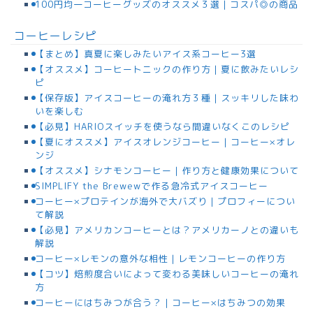
100円均一コーヒーグッズのオススメ３選｜コスパ◎の商品
コーヒーレシピ
【まとめ】真夏に楽しみたいアイス系コーヒー3選
【オススメ】コーヒートニックの作り方｜夏に飲みたいレシ
ピ
【保存版】アイスコーヒーの淹れ方３種｜スッキリした味わ
いを楽しむ
【必見】HARIOスイッチを使うなら間違いなくこのレシピ
【夏にオススメ】アイスオレンジコーヒー｜コーヒー×オレ
ンジ
【オススメ】シナモンコーヒー｜作り方と健康効果について
SIMPLIFY the Brewewで作る急冷式アイスコーヒー
コーヒー×プロテインが海外で大バズり｜プロフィーについ
て解説
【必見】アメリカンコーヒーとは？アメリカーノとの違いも
解説
コーヒー×レモンの意外な相性｜レモンコーヒーの作り方
【コツ】焙煎度合いによって変わる美味しいコーヒーの淹れ
方
コーヒーにはちみつが合う？｜コーヒー×はちみつの効果