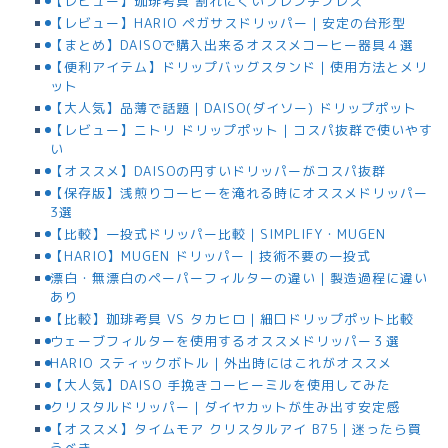
【レビュー】珈琲考具 割れにくいフレンチプレス
【レビュー】HARIO ペガサスドリッパー｜安定の台形型
【まとめ】DAISOで購入出来るオススメコーヒー器具４選
【便利アイテム】ドリップバッグスタンド｜使用方法とメリ
ット
【大人気】品薄で話題｜DAISO(ダイソー) ドリップポット
【レビュー】ニトリ ドリップポット｜コスパ抜群で使いやす
い
【オススメ】DAISOの円すいドリッパーがコスパ抜群
【保存版】浅煎りコーヒーを淹れる時にオススメドリッパー
3選
【比較】一投式ドリッパー比較｜SIMPLIFY・MUGEN
【HARIO】MUGEN ドリッパー｜技術不要の一投式
漂白・無漂白のペーパーフィルターの違い｜製造過程に違い
あり
【比較】珈琲考具 VS タカヒロ｜細口ドリップポット比較
ウェーブフィルターを使用するオススメドリッパー３選
HARIO スティックボトル｜外出時にはこれがオススメ
【大人気】DAISO 手挽きコーヒーミルを使用してみた
クリスタルドリッパー｜ダイヤカットが生み出す安定感
【オススメ】タイムモア クリスタルアイ B75｜迷ったら買
うべき